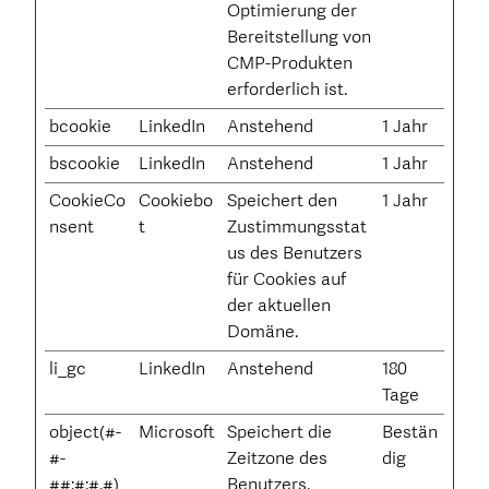
Optimierung der
Bereitstellung von
CMP-Produkten
erforderlich ist.
bcookie
LinkedIn
Anstehend
1 Jahr
bscookie
LinkedIn
Anstehend
1 Jahr
CookieCo
Cookiebo
Speichert den
1 Jahr
nsent
t
Zustimmungsstat
us des Benutzers
für Cookies auf
der aktuellen
Domäne.
li_gc
LinkedIn
Anstehend
180
Tage
object(#-
Microsoft
Speichert die
Bestän
#-
Zeitzone des
dig
##:#:#.#)
Benutzers.