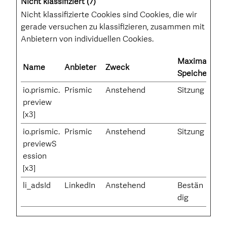
Nicht klassifiziert (7)
Nicht klassifizierte Cookies sind Cookies, die wir
gerade versuchen zu klassifizieren, zusammen mit
Anbietern von individuellen Cookies.
Maximale
Name
Anbieter
Zweck
Speicherdaue
io.prismic.
Prismic
Anstehend
Sitzung
preview
[x3]
io.prismic.
Prismic
Anstehend
Sitzung
previewS
ession
[x3]
li_adsId
LinkedIn
Anstehend
Bestän
dig