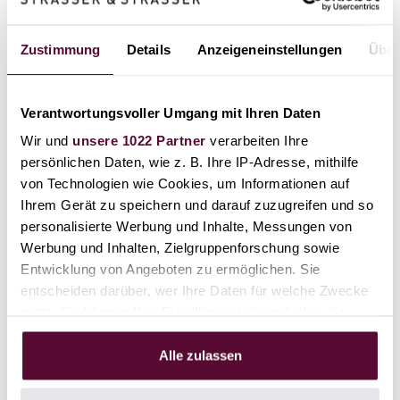
om
Nutzung von
Videoinhalten
durch den
Zustimmung
Details
Anzeigeneinstellungen
Über
Besucher zu
verfolgen - Das
Cookie stammt
Verantwortungsvoller Umgang mit Ihren Daten
von Wistia, die
Wir und
unsere 1022 Partner
verarbeiten Ihre
Videosoftware für
persönlichen Daten, wie z. B. Ihre IP-Adresse, mithilfe
Websites
von Technologien wie Cookies, um Informationen auf
bereitstellen.
Ihrem Gerät zu speichern und darauf zuzugreifen und so
personalisierte Werbung und Inhalte, Messungen von
Werbung und Inhalten, Zielgruppenforschung sowie
Marketing (14)
Entwicklung von Angeboten zu ermöglichen. Sie
Marketing-Cookies werden verwendet, um
entscheiden darüber, wer Ihre Daten für welche Zwecke
Besuchern auf Webseiten zu folgen. Die Absicht
nutzt. Sie können Ihre Einwilligung jederzeit über die
ist, Anzeigen zu zeigen, die relevant und
Cookie-Erklärung oder durch Klicken auf das Privacy
ansprechend für den einzelnen Benutzer sind und
Trigger Symbol ändern oder widerrufen
Alle zulassen
daher wertvoller für Publisher und werbetreibende
Drittparteien sind.
Wenn Sie es erlauben, würden wir auch gerne: