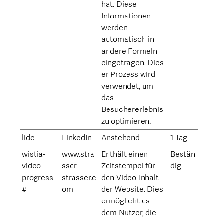
hat. Diese
Informationen
werden
automatisch in
andere Formeln
eingetragen. Dies
er Prozess wird
verwendet, um
das
Besuchererlebnis
zu optimieren.
lidc
LinkedIn
Anstehend
1 Tag
wistia-
www.stra
Enthält einen
Bestän
video-
sser-
Zeitstempel für
dig
progress-
strasser.c
den Video-Inhalt
#
om
der Website. Dies
ermöglicht es
dem Nutzer, die