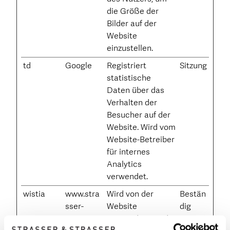
die Größe der
Bilder auf der
Website
einzustellen.
td
Google
Registriert
Sitzung
statistische
Daten über das
Verhalten der
Besucher auf der
Website. Wird vom
Website-Betreiber
für internes
Analytics
verwendet.
wistia
www.stra
Wird von der
Bestän
sser-
Website
dig
strasser.c
verwendet, um die