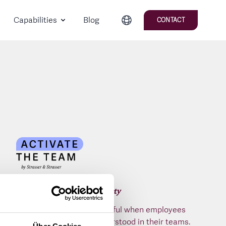
Capabilities
Blog
CONTACT
to provide psychological safety
Culture change is successful when employees
feel safe, secure and understood in their teams.