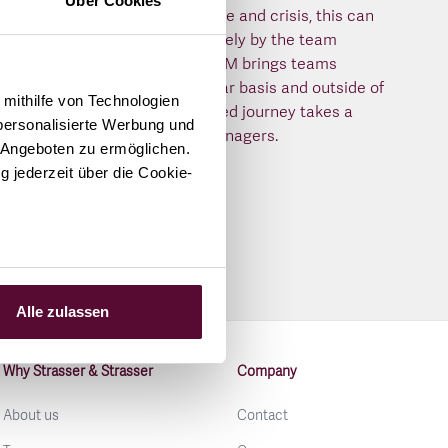
Über Cookies
In times of constant change and crisis, this can
no longer be done exclusively by the team
leader. ACTIVATE THE TEAM brings teams
closer together on a regular basis and outside of
 mithilfe von Technologien
daily business. This coached journey takes a
personalisierte Werbung und
huge weight off of your managers.
 Angeboten zu ermöglichen.
g jederzeit über die Cookie-
LEARN MORE
sein können
ren
Alle zulassen
hre Präferenzen im
Abschnitt
Why Strasser & Strasser
Company
 Medien anbieten zu können
About us
Contact
hrer Verwendung unserer
 führen diese Informationen