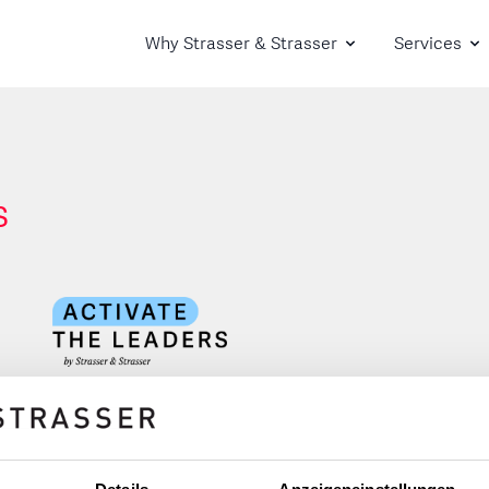
Why Strasser & Strasser
Services
s
to signal change from above
Development happens when people decide,
"Monday morning, I'm going to do something