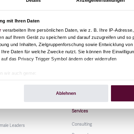
Details
Anzeigeneinstellungen
different." ACTIVATE THE LEADERS invites
people to experiment and reflect; and to do so
close to the organizational values and with the
g mit Ihren Daten
involvement of the employees.
r
verarbeiten Ihre persönlichen Daten, wie z. B. Ihre IP-Adresse,
en auf Ihrem Gerät zu speichern und darauf zuzugreifen und so 
ung und Inhalten, Zielgruppenforschung sowie Entwicklung von
 Ihre Daten für welche Zwecke nutzt. Sie können Ihre Einwilligun
 auf das Privacy Trigger Symbol ändern oder widerrufen
LEARN MORE
n wir auch gerne:
geografische Lage erfassen, welche bis auf einige Meter genau 
Scannen nach bestimmten Merkmalen (Fingerprinting) identifizie
Ablehnen
ie Ihre persönlichen Daten verarbeitet werden, und legen Sie I
Services
nhalte und Anzeigen zu personalisieren, Funktionen für soziale
Consulting
male Leaders
Website zu analysieren. Außerdem geben wir Informationen zu I
r soziale Medien, Werbung und Analysen weiter. Unsere Partner