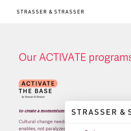
Our ACTIVATE program
to create a momentum
Cultural change needs a "base" that pushes and
enables, not paralyzes. ACTIVATE THE BASE