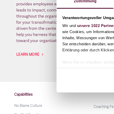
Zustimmung
provides employees with personal growth that
leads to impact, connectivity and development
throughout the organization. Create momentum
Verantwortungsvoller Umgan
for your transofrmation that is supported and
Wir und
unsere 1022 Partne
driven from the center of the organization. We
wie Cookies, um Information
help you harness that energy and direct it
Inhalte, Messungen von Werb
toward your organization's purpose.
Sie entscheiden darüber, wer
Erklärung oder durch Klicken
LEARN MORE
Wenn Sie es erlauben, würde
Informationen über Ihre 
Ihr Gerät durch aktives 
Erfahren Sie mehr darüber, w
Footer
Einzelheiten
fest.
Capabilities
Wir verwenden Cookies, um I
No Blame Culture
Coaching Fe
und die Zugriffe auf unsere 
Website an unsere Partner fü